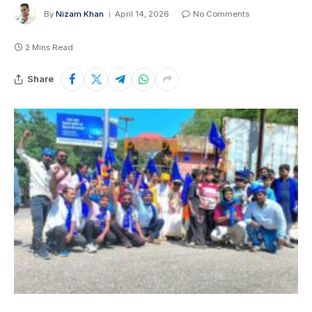
By
Nizam Khan
April 14, 2026
No Comments
2 Mins Read
Share