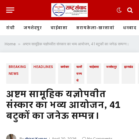
रांची
जमशेदपुर
चाईबासा
सरायकेला-खरसावां
धनबाद
Home
»
अष्टम सामूहिक यज्ञोपवीत संस्कार का भव्य आयोजन, 41 बटुकों का जनेऊ सम्पन्न।
BREAKING
HEADLINES
कारोबार
खबरें
चाईबासा
जमशेदपुर
झारखंड
NEWS
राज्य
से
अष्टम सामूहिक यज्ञोपवीत
संस्कार का भव्य आयोजन, 41
बटुकों का जनेऊ सम्पन्न।
By
dhiraj Kumar
April 20, 2026
No Comments