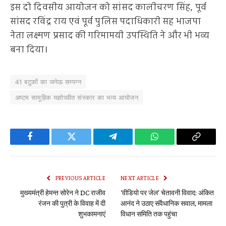
इस दो दिवसीय आयोजन को सांसद कालीचरण सिंह, पूर्व
सांसद रविंद्र राय एवं पूर्व पुलिस पदाधिकारी सह भाजपा
नेता लक्ष्मण प्रसाद की गरिमामयी उपस्थिति ने और भी भव्य
बना दिया।
41 बटुकों का जनेऊ सम्पन्न
अष्टम सामूहिक यज्ञोपवीत संस्कार का भव्य आयोजन
Facebook
Twitter
Telegram
WhatsApp
Copy
Link
PREVIOUS ARTICLE
NEXT ARTICLE
मुख्यमंत्री हेमन्त सोरेन ने DC राजीव
‘वीडियो पर जेल’ चेतावनी विवाद: अंकित
रंजन की पुत्री के विवाह में दी
आनंद ने उठाए संवैधानिक सवाल, मामला
शुभकामनाएं
विधान समिति तक पहुंचा