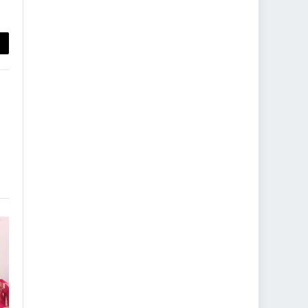
py
nk