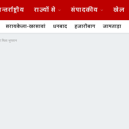
न्तर्राष्ट्रीय
राज्यों से
संपादकीय
खेल
सरायकेला-खरसावां
धनबाद
हजारीबाग
जामताड़ा
को मिला भुगतान