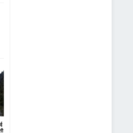
nk
ाई
्री