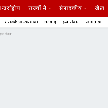
न्तर्राष्ट्रीय
राज्यों से
संपादकीय
खेल
सरायकेला-खरसावां
धनबाद
हजारीबाग
जामताड़ा
बढ़ाया हौसला