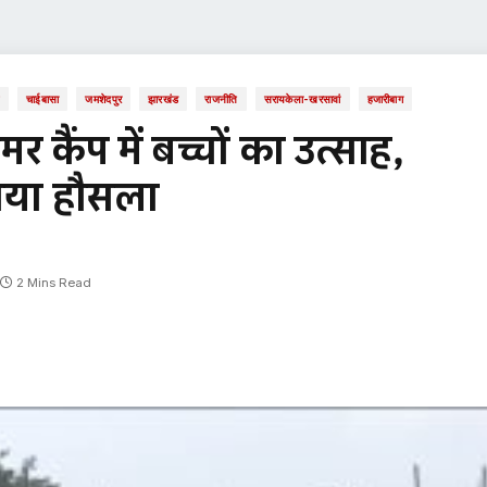
ल
चाईबासा
जमशेदपुर
झारखंड
राजनीति
सरायकेला-खरसावां
हजारीबाग
र कैंप में बच्चों का उत्साह,
़ाया हौसला
2 Mins Read