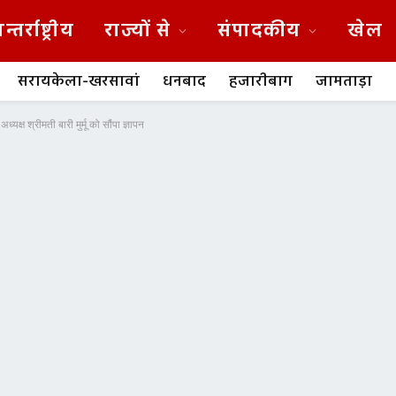
न्तर्राष्ट्रीय
राज्यों से
संपादकीय
खेल
सरायकेला-खरसावां
धनबाद
हजारीबाग
जामताड़ा
क्ष श्रीमती बारी मुर्मू को सौंपा ज्ञापन