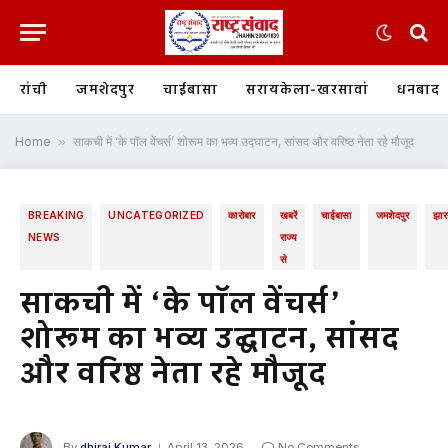
रांची
जमशेदपुर
चाईबासा
सरायकेला-खरसावां
धनबाद
Home
»
साकची में ‘के पॉल वेंचर्स’ शोरूम का भव्य उद्घाटन, सांसद और वरिष्ठ नेता रहे मौजूद
BREAKING
UNCATEGORIZED
कारोबार
खबरें
चाईबासा
जमशेदपुर
झार
NEWS
राज्य
से
साकची में ‘के पॉल वेंचर्स’
शोरूम का भव्य उद्घाटन, सांसद
और वरिष्ठ नेता रहे मौजूद
By
dhiraj Kumar
April 13, 2026
No Comments