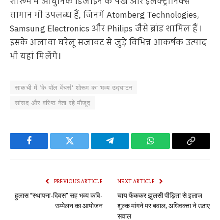
शोरूम में आधुनिक डिजाइन के पंखे और इलेक्ट्रॉनिक्स
सामान भी उपलब्ध हैं, जिनमें Atomberg Technologies,
Samsung Electronics और Philips जैसे ब्रांड शामिल हैं।
इसके अलावा घरेलू सजावट से जुड़े विभिन्न आकर्षक उत्पाद
भी यहां मिलेंगे।
साकची में ‘के पॉल वेंचर्स’ शोरूम का भव्य उद्घाटन
सांसद और वरिष्ठ नेता रहे मौजूद
Facebook
Twitter
Telegram
WhatsApp
Copy
Link
PREVIOUS ARTICLE
NEXT ARTICLE
हुलास “स्थापना-दिवस” सह भव्य कवि-
चाय फेंककर झुलसी पीड़िता से इलाज
सम्मेलन का आयोजन
शुल्क मांगने पर बवाल, अधिवक्ता ने उठाए
सवाल