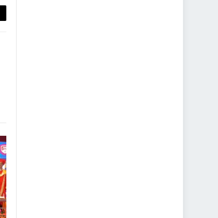
py
nk