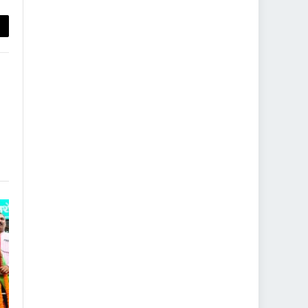
py
nk