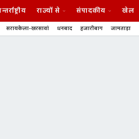
न्तर्राष्ट्रीय
राज्यों से
संपादकीय
खेल
सरायकेला-खरसावां
धनबाद
हजारीबाग
जामताड़ा