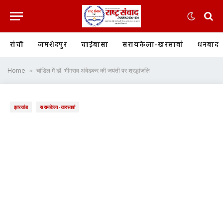
रांची
जमशेदपुर
चाईबासा
सरायकेला-खरसावां
धनबाद
Home
»
चांडिल में डॉ. भीमराव अंबेडकर की जयंती पर श्रद्धांजलि
झारखंड
सरायकेला-खरसावां