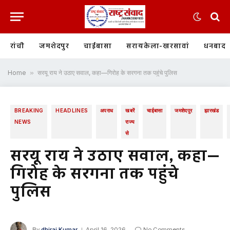
रांची
जमशेदपुर
चाईबासा
सरायकेला-खरसावां
धनबाद
Home
»
सरयू राय ने उठाए सवाल, कहा—गिरोह के सरगना तक पहुंचे पुलिस
BREAKING
HEADLINES
अपराध
खबरें
चाईबासा
जमशेदपुर
झारखंड
NEWS
राज्य
से
सरयू राय ने उठाए सवाल, कहा—
गिरोह के सरगना तक पहुंचे
पुलिस
By
dhiraj Kumar
April 16, 2026
No Comments