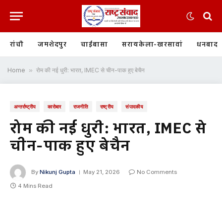
रांची
जमशेदपुर
चाईबासा
सरायकेला-खरसावां
धनबाद
Home
»
रोम की नई धुरी: भारत, IMEC से चीन-पाक हुए बेचैन
अन्तर्राष्ट्रीय
कारोबार
राजनीति
राष्ट्रीय
संपादकीय
रोम की नई धुरी: भारत, IMEC से
चीन-पाक हुए बेचैन
By
Nikunj Gupta
May 21, 2026
No Comments
4 Mins Read