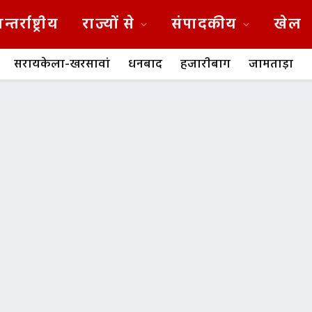
न्तर्राष्ट्रीय
राज्यों से
संपादकीय
खेल
सरायकेला-खरसावां
धनबाद
हजारीबाग
जामताड़ा