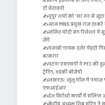
✍️कौम इंकलाब के लिए तैयार, पा
दी चेतावनी
✍️नूपुर शर्मा को ‘सर तन से जुद
✍️आज MNS प्रमुख राज ठाकरे से 
✍️ललित मोदी संग रिलेशन में स
लेंगे
✍️पंजाबी गायक दलेर मेंहदी गि
बरकरार
✍️पटना एसएसपी ने PFI की तुलन
ट्रेनिंग, भड़की बीजेपी
✍️लखनऊ: लुलु मॉल में नमाज पढ़
एफआईआर
✍️देश विरोधी कार्यों में संलिप्
✍️केंद्रीय अध्यक्ष शिबू सोरेन 