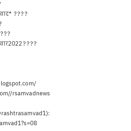
?
ंवाद* ????
?
????
्रवार2022????
blogspot.com/
.com//rsamvadnews
@rashtrasamvad1):
asamvad1?s=08