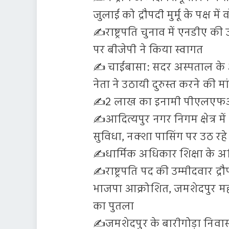
जुलाई को द्रौपदी मुर्मू के पक्ष में 
✍️राष्ट्रपति चुनाव में एनडीए की उ
पर बीजेपी ने किया स्वागत
✍️ चाईबासा: सदर अस्पताल के आप
नेता ने उठायी दुरुस्त करने की मा
✍️2 लाख का इनामी पीएलएफआई 
✍️आदित्यपुर नगर निगम क्षेत्र में 
सुविधा, नक्शा पासिंग पर उठ र
✍️धार्मिक अधिकार शिक्षा के 
✍️राष्ट्रपति पद की उम्मीदवार द्रौ
भाजपा आक्रोशित, जमशेदपुर महानग
का पुतला
✍️जमशेदपुर के बारीगोड़ा निवा