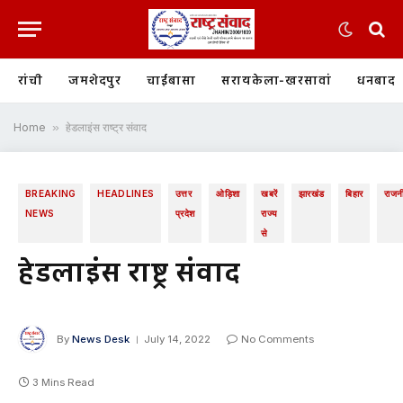
रांची
जमशेदपुर
चाईबासा
सरायकेला-खरसावां
धनबाद
Home
»
हेडलाइंस राष्ट्र संवाद
BREAKING
HEADLINES
उत्तर
ओड़िशा
खबरें
झारखंड
बिहार
राजन
NEWS
प्रदेश
राज्य
से
हेडलाइंस राष्ट्र संवाद
By
News Desk
July 14, 2022
No Comments
3 Mins Read