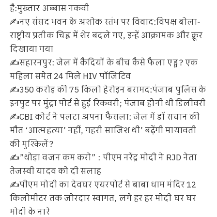
है:मुख्‍तार अब्‍बास नकवी
✍️नए संसद भवन के अशोक स्तंभ पर विवाद:विपक्ष बोला-
राष्ट्रीय प्रतीक चिह्न में शेर बदले गए, इन्हें आक्रामक और क्रूर
दिखाया गया
✍️सहारनपुर: जेल में कैदियों के बीच कैसे फैला एड्स? एक
महिला समेत 24 मिले HIV पॉजिटिव
✍️350 करोड़ की 75 किलो हेरोइन बरामद:​​​​​​​पंजाब पुलिस के
इनपुट पर मुंद्रा पोर्ट से हुई रिकवरी; पंजाब होनी थी डिलीवरी
✍️CBI कोर्ट ने पलटा अपना फैसला: जेल में डॉ सचान की
मौत ‘आत्महत्या’ नहीं, गहरी साजिश थी’ बढ़ेंगी मायावती
की मुश्किलें?
✍️”थोड़ा वजन कम करो” : पीएम नरेंद्र मोदी ने RJD नेता
तेजस्‍वी यादव को दी सलाह
✍️पीएम मोदी का देवघर एयरपोर्ट से बाबा धाम मंदिर 12
किलोमीटर तक जोरदार स्वागत, लगे हर हर मोदी घर घर
मोदी के नारे