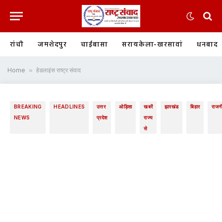
रांची
जमशेदपुर
चाईबासा
सरायकेला-खरसावां
धनबाद
Home
»
हेडलाइंस राष्ट्र संवाद
BREAKING
HEADLINES
उत्तर
ओड़िशा
खबरें
झारखंड
बिहार
राजन
NEWS
प्रदेश
राज्य
से