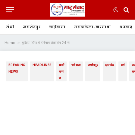
रांची
जमशेदपुर
चाईबासा
सरायकेला-खरसावां
धनबाद
Home
»
मुखिया डॉगा में हरिनाम संकीर्तन 24 से
BREAKING
HEADLINES
खबरें
चाईबासा
जमशेदपुर
झारखंड
धर्म
सर
NEWS
राज्य
खर
से