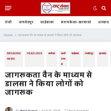
रांची
जमशेदपुर
चाईबासा
सरायकेला-खरसावां
धनबाद
Home
»
जागरूकता वैन के माध्यम से डालसा ने किया लोगों को जागरूक
BREAKING
HEADLINES
कारोबार
खबरें
चाईबासा
जमशेदपुर
झारखंड
NEWS
राज्य
से
जागरूकता वैन के माध्यम से
डालसा ने किया लोगों को
जागरूक
By
dhiraj Kumar
April 15, 2026
No Comments