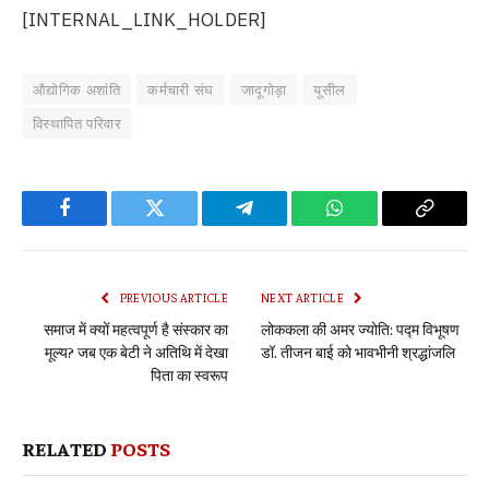
[INTERNAL_LINK_HOLDER]
औद्योगिक अशांति
कर्मचारी संघ
जादूगोड़ा
यूसील
विस्थापित परिवार
Facebook
Twitter
Telegram
WhatsApp
Copy
Link
PREVIOUS ARTICLE
NEXT ARTICLE
समाज में क्यों महत्वपूर्ण है संस्कार का
लोककला की अमर ज्योति: पद्म विभूषण
मूल्य? जब एक बेटी ने अतिथि में देखा
डॉ. तीजन बाई को भावभीनी श्रद्धांजलि
पिता का स्वरूप
RELATED
POSTS