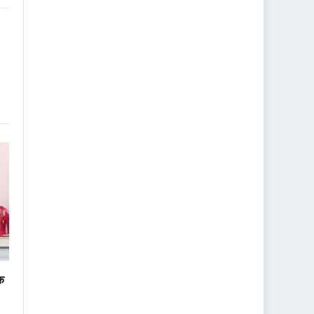
nk
वक