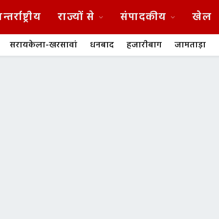
न्तर्राष्ट्रीय
राज्यों से
संपादकीय
खेल
सरायकेला-खरसावां
धनबाद
हजारीबाग
जामताड़ा