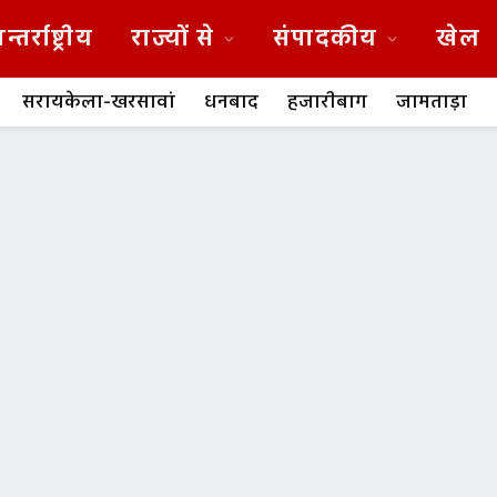
न्तर्राष्ट्रीय
राज्यों से
संपादकीय
खेल
सरायकेला-खरसावां
धनबाद
हजारीबाग
जामताड़ा