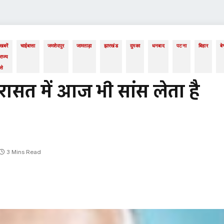
खबरें
चाईबासा
जमशेदपुर
जामताड़ा
झारखंड
दुमका
धनबाद
पटना
बिहार
बे
राज्य
से
ासत में आज भी सांस लेता है
3 Mins Read