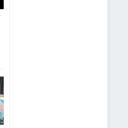
py
nk