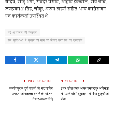
यादव, राजू शर्मा, रविंदर प्रसाद, शाहीद इकबाल, रवि चौबे,
जयप्रकाश सिंह, चीकू, अरूप लहरी सहित अन्य कांग्रेसजन
एवं कार्यकर्ता उपस्थित थे।
बड़े आंदोलन की चेतावनी
रेल सुविधाओं में सुधार की मांग को लेकर कांग्रेस का प्रदर्शन
Facebook
Twitter
Telegram
WhatsApp
Copy
Link
PREVIOUS ARTICLE
NEXT ARTICLE
जमशेदपुर मे दुर्गा वाहनी एंव मातृ शक्ति
इनर व्हील क्लब ऑफ जमशेदपुर अस्मिता
संगठन को सशक्त बनाने की योजना
ने ‘‘आशीर्वाद’’ वृद्धाश्रम में दिया बुजुर्गों को
तैयार-अरूण सिंह
सेवा