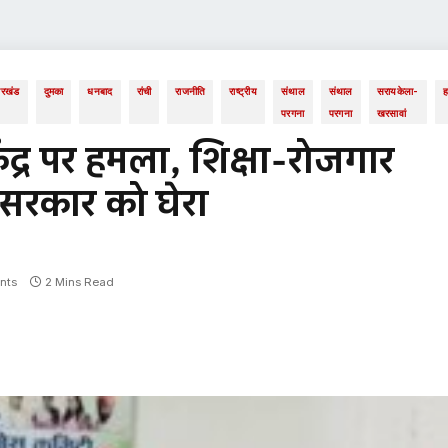
ारखंड
दुमका
धनबाद
रांची
राजनीति
राष्ट्रीय
संथाल
संथाल
सरायकेला-
ह
परगना
परगना
खरसावां
केंद्र पर हमला, शिक्षा-रोजगार
सरकार को घेरा
nts
2 Mins Read