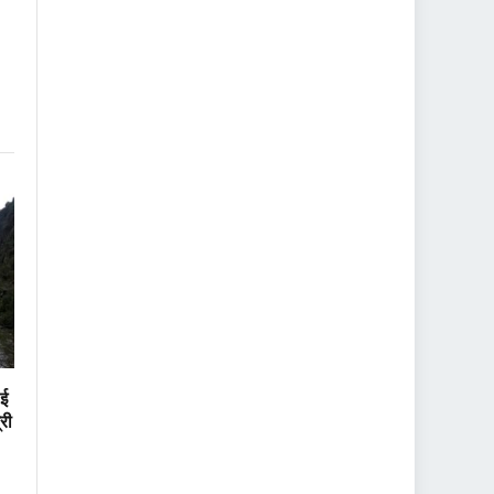
ाई
्री