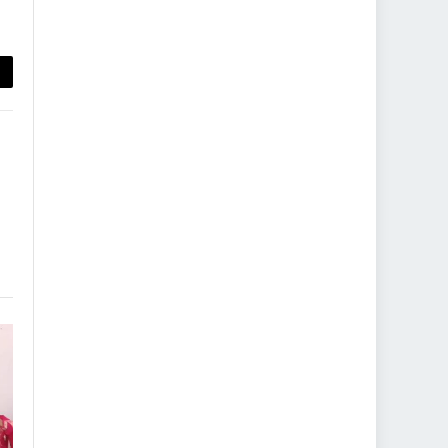
py
nk