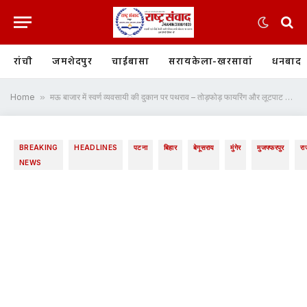
रांची
जमशेदपुर
चाईबासा
सरायकेला-खरसावां
धनबाद
Home
»
मऊ बाजार में स्वर्ण व्यवसायी की दुकान पर पथराव – तोड़फोड़ फायरिंग और लूटपाट का आरोप, इंटरनेट मीडिया पर वायरल हुआ बवाल का वीडियो; पुलिस जांच में जुटी
BREAKING
HEADLINES
पटना
बिहार
बेगूसराय
मुंगेर
मुजफ्फरपुर
रा
NEWS