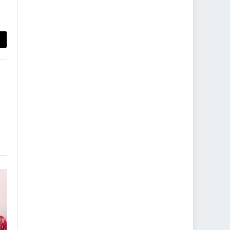
py
nk