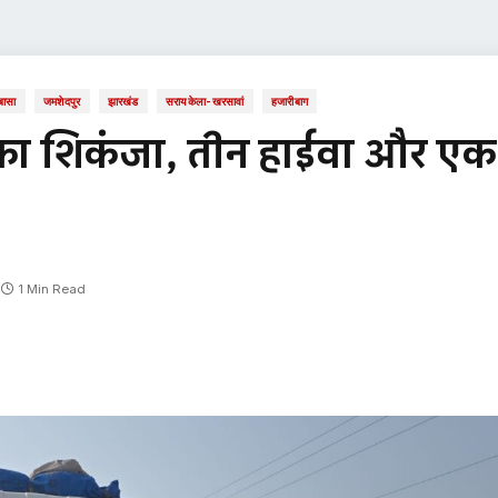
बासा
जमशेदपुर
झारखंड
सरायकेला-खरसावां
हजारीबाग
का शिकंजा, तीन हाईवा और एक
1 Min Read