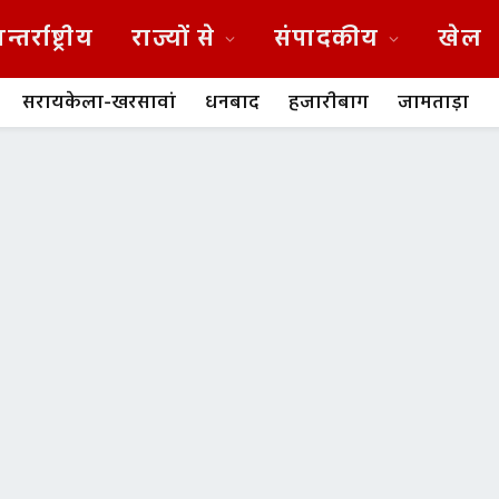
न्तर्राष्ट्रीय
राज्यों से
संपादकीय
खेल
सरायकेला-खरसावां
धनबाद
हजारीबाग
जामताड़ा