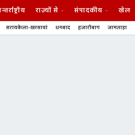
न्तर्राष्ट्रीय
राज्यों से
संपादकीय
खेल
सरायकेला-खरसावां
धनबाद
हजारीबाग
जामताड़ा