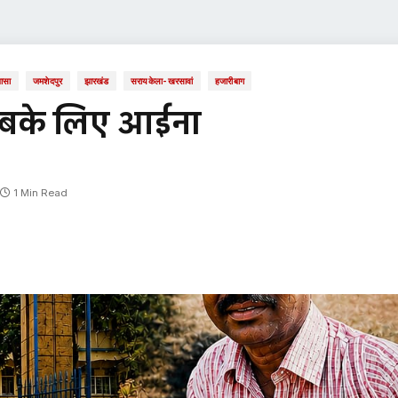
ासा
जमशेदपुर
झारखंड
सरायकेला-खरसावां
हजारीबाग
 सबके लिए आईना
1 Min Read