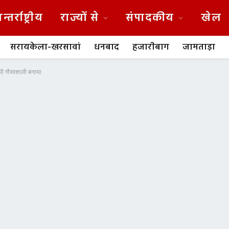
न्तर्राष्ट्रीय
राज्यों से
संपादकीय
खेल
सरायकेला-खरसावां
धनबाद
हजारीबाग
जामताड़ा
 भी गौरवशाली बनाया