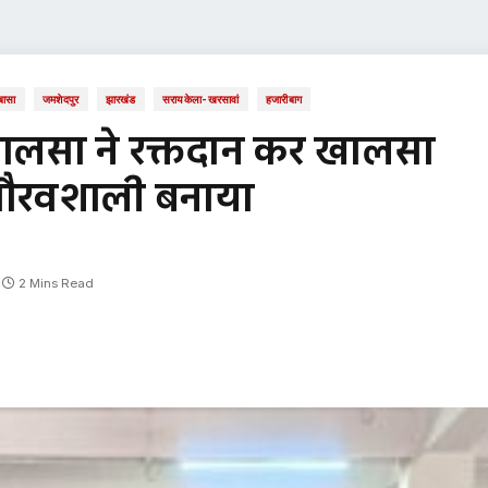
बासा
जमशेदपुर
झारखंड
सरायकेला-खरसावां
हजारीबाग
3 खालसा ने रक्तदान कर खालसा
 गौरवशाली बनाया
2 Mins Read