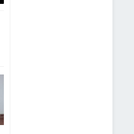
py
nk