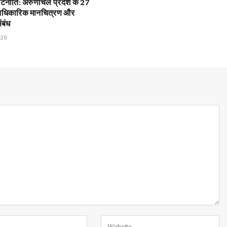
टनीति: अरुणाचल प्रदेश के 27
 आधिकारिक मानचित्रण और
ंबंध
026