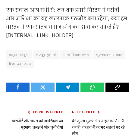
एक सवाल आप सभी से: जब तक हमारे सिस्टम में गरीबी
और अशिक्षा का यह खतरनाक गठजोड़ बना रहेगा, क्या हम
वास्तव में एक स्वतंत्र समाज होने का दावा कर सकते हैं?
[INTERNAL_LINK_HOLDER]
बंधुआ मजदूरी
मजदूर गुलामी
मानवाधिकार हनन
मुजफ्फरनगर कांड
शिक्षा का अभाव
Facebook
Twitter
Telegram
WhatsApp
Copy
Link
PREVIOUS ARTICLE
NEXT ARTICLE
पासपोर्ट और भारत की नागरिकता का
वेनेजुएला भूकंप: भीषण झटकों से भारी
प्रमाण: उलझनें और चुनौतियाँ
तबाही, दहशत में रातभर सड़कों पर रहे
लोग