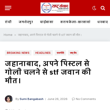
रांची
जमशेदपुर
चाईबासा
सरायकेला-खरसावां
धनबाद
Home
»
जहानाबाद, अपने पिस्टल से गोली चलने से stf जवान की मौत।
BREAKING NEWS
HEADLINES
राजनीति
राष्ट्रीय
जहानाबाद, अपने पिस्टल से
गोली चलने से stf जवान की
मौत।
By
Sumi Bangabash
June 26, 2026
No Comments