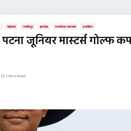
ल
चाईबासा
जमशेदपुर
झारखंड
सरायकेला-खरसावां
हजारीबाग
े पटना जूनियर मास्टर्स गोल्फ क
2 Mins Read