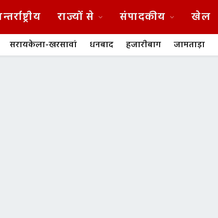
न्तर्राष्ट्रीय
राज्यों से
संपादकीय
खेल
सरायकेला-खरसावां
धनबाद
हजारीबाग
जामताड़ा