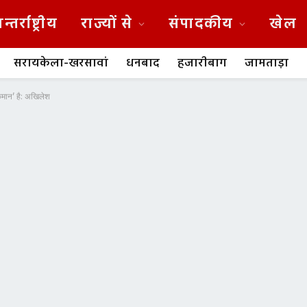
न्तर्राष्ट्रीय
राज्यों से
संपादकीय
खेल
सरायकेला-खरसावां
धनबाद
हजारीबाग
जामताड़ा
 कमान’ है: अखिलेश