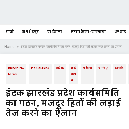
रांची
जमशेदपुर
चाईबासा
सरायकेला-खरसावां
धनबाद
Home
»
इंटक झारखंड प्रदेश कार्यसमिति का गठन, मजदूर हितों की लड़ाई तेज करने का ऐलान
BREAKING
HEADLINES
कारोबार
खबरें
चाईबासा
जमशेदपुर
झारखंड
NEWS
राज्य
से
इंटक झारखंड प्रदेश कार्यसमिति
का गठन, मजदूर हितों की लड़ाई
तेज करने का ऐलान