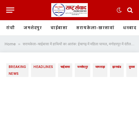
रांची
जमशेदपुर
चाईबासा
सरायकेला-खरसावां
धनबाद
Home
»
सरायकेला-चाईबासा में हाथियों का आतंक: ईचागढ़ में महिला घायल, मनोहरपुर में दंतैल के हमले से व्यक्ति की मौत
BREAKING
HEADLINES
चाईबासा
जमशेदपुर
जामताड़ा
झारखंड
दुमका
NEWS