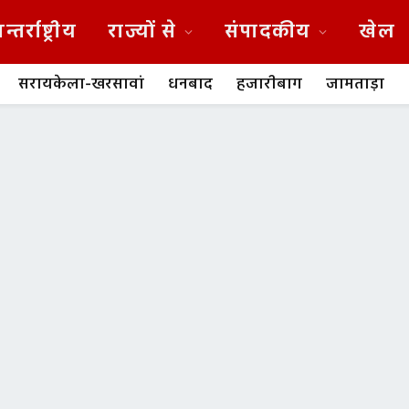
न्तर्राष्ट्रीय
राज्यों से
संपादकीय
खेल
सरायकेला-खरसावां
धनबाद
हजारीबाग
जामताड़ा