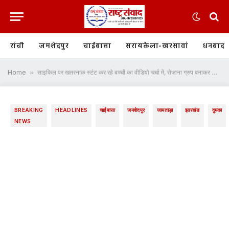
रांची
जमशेदपुर
चाईबासा
सरायकेला-खरसावां
धनबाद
Home
»
साइकिल पर खतरनाक स्टंट कर रहे बच्चों का वीडियो चर्चा में, रोजाना ग्रुप बनाकर करते हैं करतब
BREAKING
HEADLINES
चाईबासा
जमशेदपुर
जामताड़ा
झारखंड
दुमका
NEWS