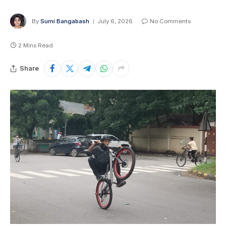
By
Sumi Bangabash
July 6, 2026
No Comments
2 Mins Read
Share