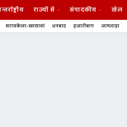
न्तर्राष्ट्रीय
राज्यों से
संपादकीय
खेल
सरायकेला-खरसावां
धनबाद
हजारीबाग
जामताड़ा