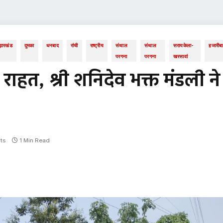
झारखंड
दुमका
धनबाद
रांची
राष्ट्रीय
संथाल
संथाल
सरायकेला-
हजारीब
परगना
परगना
खरसावां
ो राहत, श्री शनिदेव भक्त मंडली ने
ts
1 Min Read