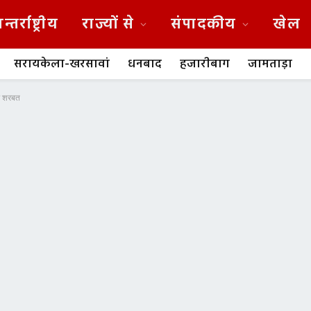
न्तर्राष्ट्रीय
राज्यों से
संपादकीय
खेल
सरायकेला-खरसावां
धनबाद
हजारीबाग
जामताड़ा
टर शरबत