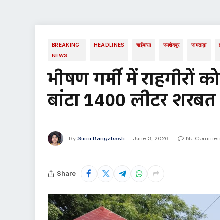
BREAKING
HEADLINES
चाईबासा
जमशेदपुर
जामताड़ा
NEWS
भीषण गर्मी में राहगीरों क
बांटा 1400 लीटर शरबत
By
Sumi Bangabash
June 3, 2026
No Commen
Share