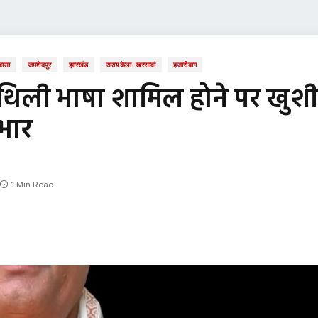
बासा
जमशेदपुर
झारखंड
सरायकेला-खरसावां
हजारीबाग
मैथिली भाषा शामिल होने पर खुशी
आभार
1 Min Read