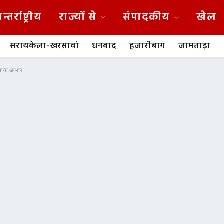
न्तर्राष्ट्रीय
राज्यों से
संपादकीय
खेल
सरायकेला-खरसावां
धनबाद
हजारीबाग
जामताड़ा
 जताया आभार