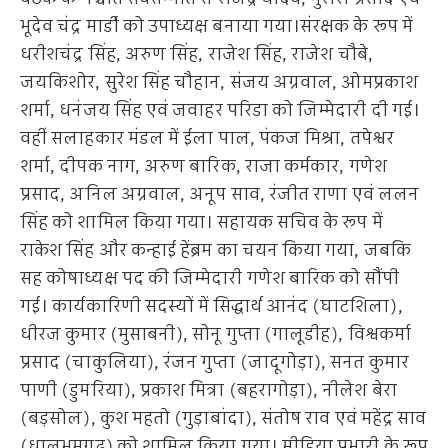
भूदेव चंद्र मार्डी को उपाध्यक्ष बनाया गया।संरक्षक के रूप में
धरीशचंद्र सिंह, अरुण सिंह, राजेश सिंह, राजेश चौबे,
जयकिशोर, सुरेश सिंह चौहान, संजय अग्रवाल, ओमप्रकाश
शर्मा, धनंजय सिंह एवं जवाहर परिडा को जिम्मेदारी दी गई।
वहीं सलाहकार मंडल में ईला पाल, पंकज मिश्रा, तपेश्वर
शर्मा, दीपक नाग, अरुण बारिक, राजा कर्मकार, गणेश
प्रसाद, अनिल अग्रवाल, अनूप साव, रंजीत राणा एवं ललन
सिंह को शामिल किया गया। सहायक सचिव के रूप में
राकेश सिंह और कन्हाई हेंब्रम का चयन किया गया, जबकि
सह कोषाध्यक्ष पद की जिम्मेदारी गणेश बारिक को सौंपी
गई। कार्यकारिणी सदस्यों में सिद्धार्थ आनंद (घाटशिला),
धीरज कुमार (मुसाबनी), सोनू गुप्ता (गालूडीह), विश्वकर्मा
प्रसाद (चाकुलिया), रंजन गुप्ता (जादूगोड़ा), सनत कुमार
पाणी (डुमरिया), प्रकाश मित्रा (बहरागोड़ा), नीलेश बेरा
(बड़सोल), कुश महतो (गुड़ाबांदा), संतोष राव एवं महेंद्र साव
(धालभूमगढ़) को शामिल किया गया। मीडिया प्रभारी के रूप