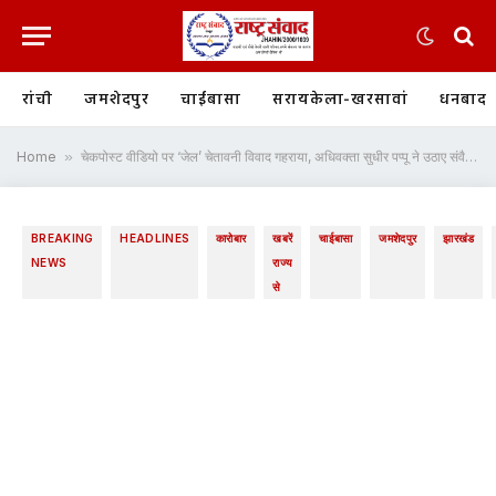
रांची
जमशेदपुर
चाईबासा
सरायकेला-खरसावां
धनबाद
Home
»
चेकपोस्ट वीडियो पर ‘जेल’ चेतावनी विवाद गहराया, अधिवक्ता सुधीर पप्पू ने उठाए संवैधानिक सवाल
BREAKING
HEADLINES
कारोबार
खबरें
चाईबासा
जमशेदपुर
झारखंड
NEWS
राज्य
से