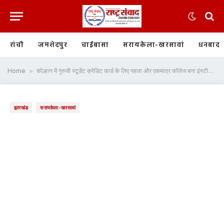
रांची
जमशेदपुर
चाईबासा
सरायकेला-खरसावां
धनबाद
Home
»
कोल्हान में गुरुजी स्टूडेंट क्रेडिट कार्ड के लिए पहला और एकमात्र कॉलेज बना इंस्टीट्यूट फॉर एजुकेशन
झारखंड
सरायकेला-खरसावां