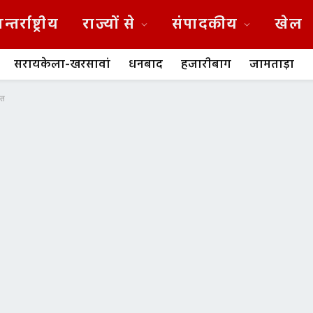
न्तर्राष्ट्रीय
राज्यों से
संपादकीय
खेल
सरायकेला-खरसावां
धनबाद
हजारीबाग
जामताड़ा
नत