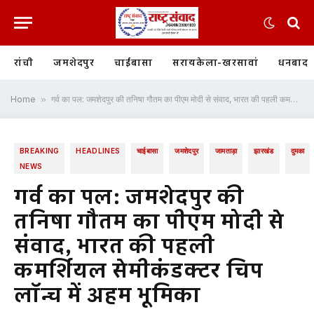
रांची
जमशेदपुर
चाईबासा
सरायकेला-खरसावां
धनबाद
Home
»
गर्व का पल: जमशेदपुर की तनिषा गौतम का पीएम मोदी से संवाद, भारत की पहली कमर्शियल सेमीकंडक्टर चिप लॉन्च में अहम भूमिका
BREAKING
HEADLINES
चाईबासा
जमशेदपुर
जामताड़ा
झारखंड
दुमका
NEWS
गर्व का पल: जमशेदपुर की
तनिषा गौतम का पीएम मोदी से
संवाद, भारत की पहली
कमर्शियल सेमीकंडक्टर चिप
लॉन्च में अहम भूमिका