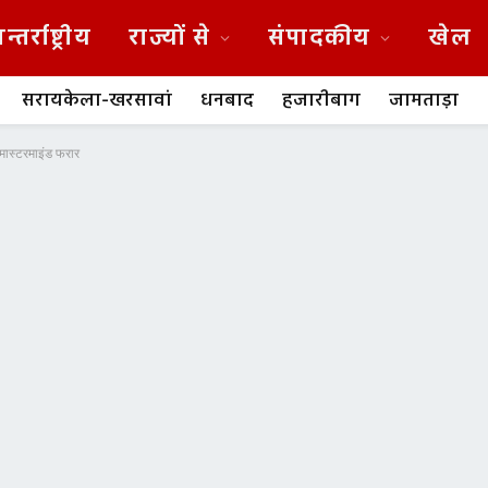
न्तर्राष्ट्रीय
राज्यों से
संपादकीय
खेल
सरायकेला-खरसावां
धनबाद
हजारीबाग
जामताड़ा
मास्टरमाइंड फरार