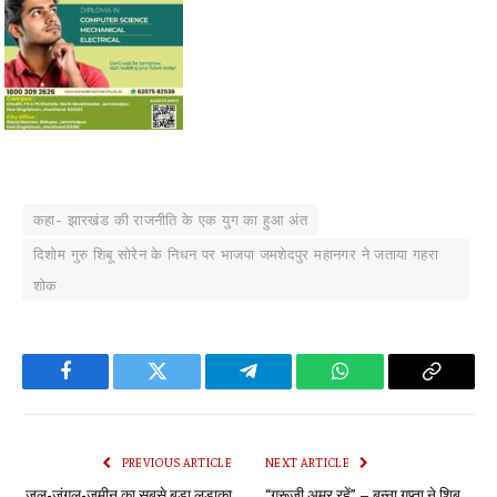
कहा- झारखंड की राजनीति के एक युग का हुआ अंत
दिशोम गुरु शिबू सोरेन के निधन पर भाजपा जमशेदपुर महानगर ने जताया गहरा
शोक
Facebook
Twitter
Telegram
WhatsApp
Copy
Link
PREVIOUS ARTICLE
NEXT ARTICLE
जल-जंगल-जमीन का सबसे बड़ा लड़ाका
“गुरूजी अमर रहें” – बन्ना गुप्ता ने शिबू