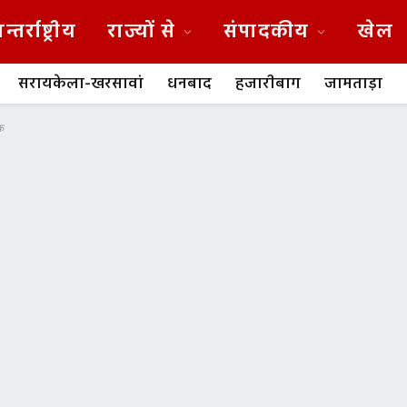
न्तर्राष्ट्रीय
राज्यों से
संपादकीय
खेल
सरायकेला-खरसावां
धनबाद
हजारीबाग
जामताड़ा
ोक