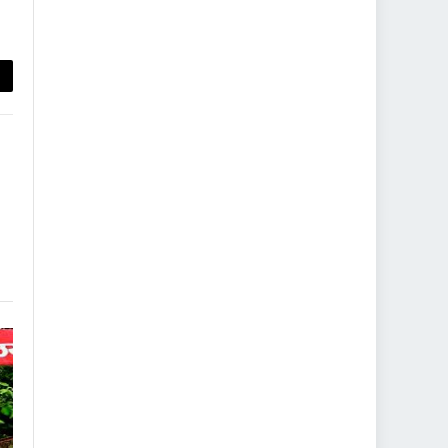
py
nk