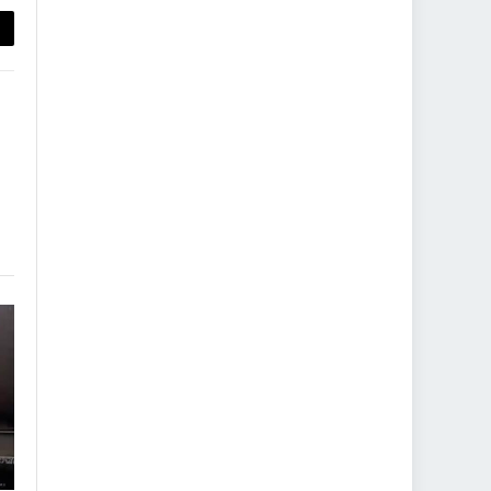
py
nk