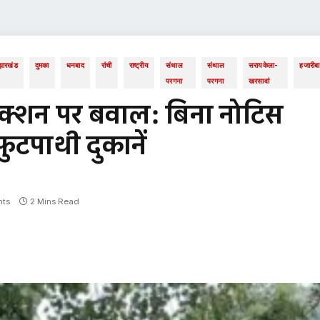
झारखंड
दुमका
धनबाद
रांची
राष्ट्रीय
संथाल
संथाल
सरायकेला-
हजारीब
परगना
परगना
खरसावां
एक्शन पर बवाल: बिना नोटिस
फुटपाथी दुकानें
ts
2 Mins Read