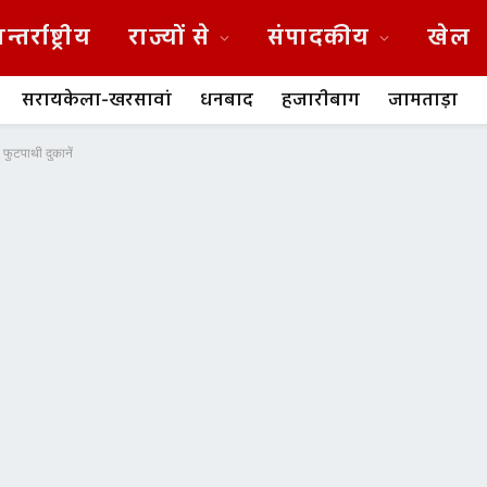
न्तर्राष्ट्रीय
राज्यों से
संपादकीय
खेल
सरायकेला-खरसावां
धनबाद
हजारीबाग
जामताड़ा
 फुटपाथी दुकानें