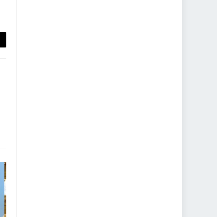
py
nk